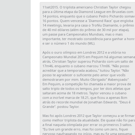
11set2015. O triplista americano Christian Taylor chegou

para a última etapa da Diamond League em Bruxelas com

14 pontos, enquanto que o cubano Pedro Pichardo somava
16 pontos. Quem vencesse a ´Diamond Race´ que engloba

14 meetings, levaria pra casa o Troféu Diamante, o prêmio

de 40 mil dólares (além do prêmio de 30 mil por etapa),

um passe para Campeonatos Mundiais, mas o mais

importante, ter mostrado consistência para ganhar a honra
e ser o número 1 do mundo (WL).

Após o ouro olímpico em Londres 2012 e a vitória no 

Campeonato Mundial 2015 em Pequim há algumas semana
atrás, Christian Taylor superou Pichardo com um salto de

17m46, enquanto o cubano marcou 17m06. "Não posso

acreditar que a temporada acabou," tuitou Taylor. "Não

posso te agradecer o suficiente pelo amor que vocês

demostraram por mim. Muito Obrigado" #abençoado"

Em Pequim, a competição foi chamada a maior prova de

salto triplo de todos os tempos, por ter dois atletas que

saltaram acima de 18 metros. Taylor venceu o cubano

com a incrível marca de 18.21, que ficou a apenas 8cm

atrás do recorde mundial de Jonathan Edwards. "Deus é

Grande". postou Taylor.

Mas foi após Londres 2012 que Taylor começou a se firmar

como melhor triplista da atualidade. Ele quase não foi para
a final naquela olimpíada por errar os primeiros 3 saltos.

"Eu tive um grande erro, mas foi como um zero, fiquei

nervoso naufragando no início, mas eu fiz uma pequena
