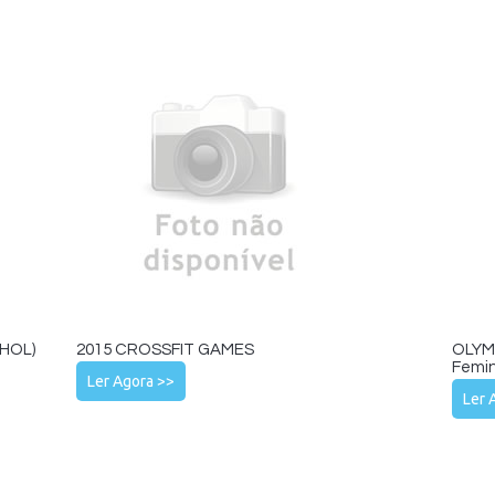
HOL)
2015 CROSSFIT GAMES
OLYMP
Femin
Ler Agora >>
Ler 