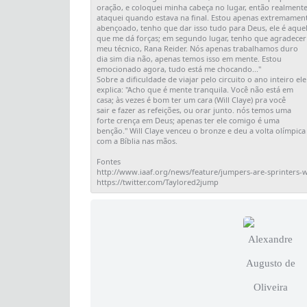
oração, e coloquei minha cabeça no lugar, então realmente
ataquei quando estava na final. Estou apenas extremament
abençoado, tenho que dar isso tudo para Deus, ele é aquel
que me dá forças; em segundo lugar, tenho que agradecer

meu técnico, Rana Reider. Nós apenas trabalhamos duro

dia sim dia não, apenas temos isso em mente. Estou

emocionado agora, tudo está me chocando..."

Sobre a dificuldade de viajar pelo circuito o ano inteiro ele

explica: "Acho que é mente tranquila. Você não está em

casa; às vezes é bom ter um cara (Will Claye) pra você

sair e fazer as refeições, ou orar junto. nós temos uma

forte crença em Deus; apenas ter ele comigo é uma 

benção." Will Claye venceu o bronze e deu a volta olímpica

com a Bíblia nas mãos.

Fontes

http://www.iaaf.org/news/feature/jumpers-are-sprinters-wi
https://twitter.com/Taylored2jump