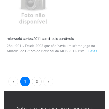
mlb world series 2011 saint louis cardinals
28out2011. Desde 2002 que não havia um sétimo jogo no
Mundial de Clubes de Beisebol da MLB 2011. Este...
Leia+
‹
1
2
›
Antes de clamarem, eu responderei;