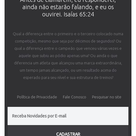
ainda não estarão falando, e eu os
ouvirei. Isaías 65:24
Qual a diferença entre o primeiro e o terceiro colocado numa
competição, mesmo que seja por décimos de segundos? Ou
qual a diferença entre o campeão que venceu várias vezes e
aquele que subiu ao pódio apenas uma? Ou ainda o que
diferencia um atleta que alcançou uma marca extraordinária,
um tempo jamais alcançado, ou um resultado acima do
esperado para seu nível e sua estrutura de treinos?
Política de Privacidade
Fale Conosco
Pesquisar no site
CADASTRAR