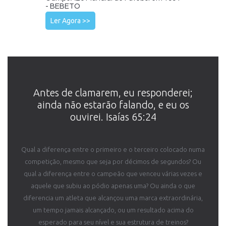
- BEBETO
Ler Agora >>
Antes de clamarem, eu responderei;
ainda não estarão falando, e eu os
ouvirei. Isaías 65:24
Qual a diferença entre o primeiro e o terceiro colocado numa
competição, mesmo que seja por décimos de segundos? Ou
qual a diferença entre o campeão que venceu várias vezes e
aquele que subiu ao pódio apenas uma? Ou ainda o que
diferencia um atleta que alcançou uma marca extraordinária,
um tempo jamais alcançado, ou um resultado acima do
esperado para seu nível e sua estrutura de treinos?