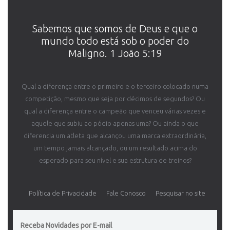
Sabemos que somos de Deus e que o
mundo todo está sob o poder do
Maligno. 1 João 5:19
Qual a diferença entre o primeiro e o terceiro colocado numa
competição, mesmo que seja por décimos de segundos? Ou
qual a diferença entre o campeão que venceu várias vezes e
aquele que subiu ao pódio apenas uma? Ou ainda o que
diferencia um atleta que alcançou uma marca extraordinária,
um tempo jamais alcançado, ou um resultado acima do
esperado para seu nível e sua estrutura de treinos?
Política de Privacidade
Fale Conosco
Pesquisar no site