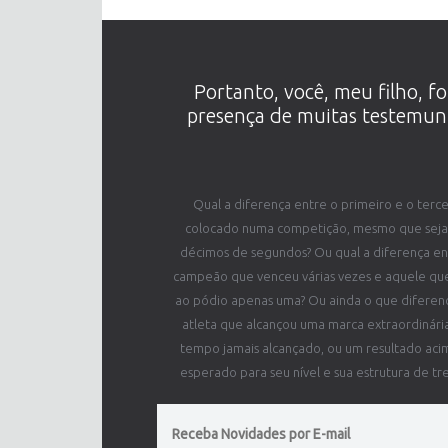
Portanto, você, meu filho, f
presença de muitas testemunh
Qual a diferença entre o primeiro e o terce
colocado numa competição, mesmo que seja
décimos de segundos? Ou qual a diferença en
campeão que venceu várias vezes e aquele que
ao pódio apenas uma? Ou ainda o que diferen
atleta que alcançou uma marca extraordinári
tempo jamais alcançado, ou um resultado aci
esperado para seu nível e sua estrutura de tr