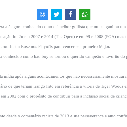
era até agora conhecido como o "melhor golfista que nunca ganhou um 
colocação foi 2o em 2007 e 2014 (The Open) e em 99 e 2008 (PGA) mas
erou Justin Rose nos Playoffs para vencer seu primeiro Major.
sta conhecido como bad boy se tornou o querido campeão e favorito do 
la mídia após alguns acontecimentos que não necessariamente mostraram
ário de que teriam frango frito em referência a vitória de Tiger Woods 
a em 2002 com o propósito de contribuir para a inclusão social de cria
to desde o comentário racista de 2013 e sua perseverança e auto con