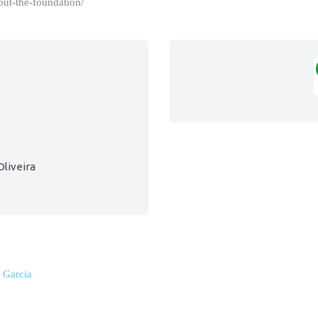
out-the-foundation/
Oliveira