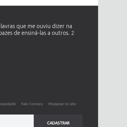
alavras que me ouviu dizer na
zes de ensiná-las a outros. 2
rivacidade
Fale Conosco
Pesquisar no site
CADASTRAR