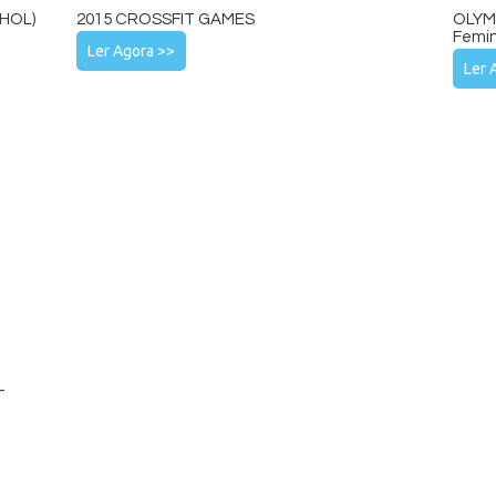
HOL)
2015 CROSSFIT GAMES
OLYMP
Femin
Ler Agora >>
Ler 
-