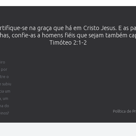
ortifique-se na graça que há em Cristo Jesus. E as p
as, confie-as a homens fiéis que sejam também capa
Timóteo 2:1-2
iro
 por
tre o
 subiu
cia um
a, um
ma do
Política de P
einos?