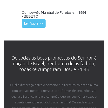
CampeÃ£o Mundial de Futebol em 1994
- BEBETO
Ler Agora >>
De todas as boas promessas do ­Senhor à
nação de Israel, nenhuma delas falhou;
todas se cumpriram. Josué 21:45
Qual a diferença entre o primeiro e o terceiro colocado numa
competição, mesmo que seja por décimos de segundos? Ou
qual a diferença entre o campeão que venceu várias vezes e
aquele que subiu ao pódio apenas uma? Ou ainda o que