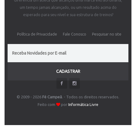
diferencia um atleta que alcançou uma marca extraordinária,
um tempo jamais alcançado, ou um resultado acima do
esperado para seu nível e sua estrutura de treinos?
Política de Privacidade
Fale Conosco
Pesquisar no site
CADASTRAR
© 2009 - 2026
Fé Campeã
. - Todos os direitos reservados.
Feito com
por
Informática Livre