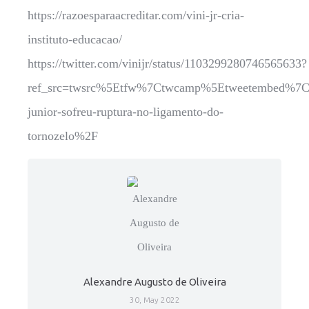
https://razoesparaacreditar.com/vini-jr-cria-
instituto-educacao/
https://twitter.com/vinijr/status/1103299280746565633?
ref_src=twsrc%5Etfw%7Ctwcamp%5Etweetembed%7Ctw
junior-sofreu-ruptura-no-ligamento-do-
tornozelo%2F
Alexandre Augusto de Oliveira
30, May 2022