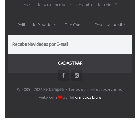
esperado para seu nível e sua estrutura de treinos?
Política de Privacidade
Fale Conosco
Pesquisar no site
CADASTRAR
© 2009 - 2026
Fé Campeã
. - Todos os direitos reservados.
Feito com
por
Informática Livre