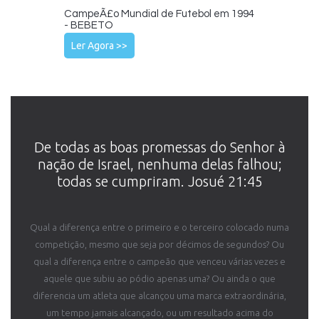
CampeÃ£o Mundial de Futebol em 1994
- BEBETO
Ler Agora >>
De todas as boas promessas do ­Senhor à
nação de Israel, nenhuma delas falhou;
todas se cumpriram. Josué 21:45
Qual a diferença entre o primeiro e o terceiro colocado numa
competição, mesmo que seja por décimos de segundos? Ou
qual a diferença entre o campeão que venceu várias vezes e
aquele que subiu ao pódio apenas uma? Ou ainda o que
diferencia um atleta que alcançou uma marca extraordinária,
um tempo jamais alcançado, ou um resultado acima do