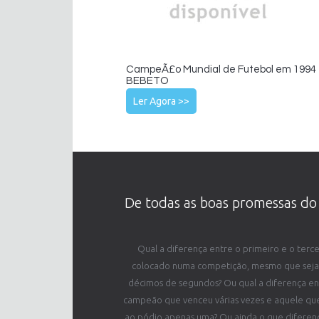
CampeÃ£o Mundial de Futebol em 1994 
BEBETO
Ler Agora >>
De todas as boas promessas do 
Qual a diferença entre o primeiro e o terce
colocado numa competição, mesmo que seja
décimos de segundos? Ou qual a diferença en
campeão que venceu várias vezes e aquele que
ao pódio apenas uma? Ou ainda o que diferen