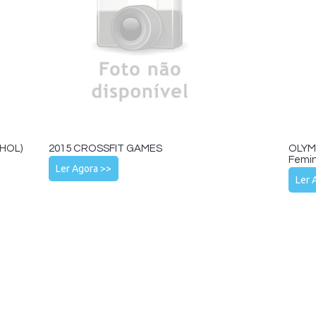
HOL)
2015 CROSSFIT GAMES
OLYMP
Femin
Ler Agora >>
Ler 