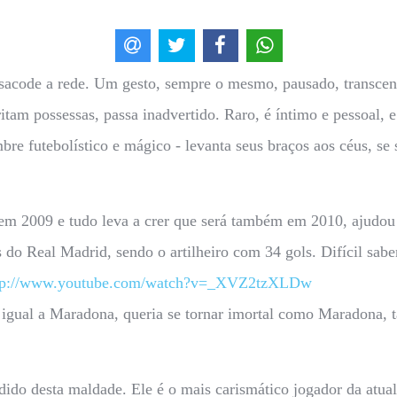
 sacode a rede. Um gesto, sempre o mesmo, pausado, transc
tam possessas, passa inadvertido. Raro, é íntimo e pessoal, e 
re futebolístico e mágico - levanta seus braços aos céus, se 
m 2009 e tudo leva a crer que será também em 2010, ajudou 
s do Real Madrid, sendo o artilheiro com 34 gols. Difícil sab
tp://www.youtube.com/watch?v=_XVZ2tzXLDw
 igual a Maradona, queria se tornar imortal como Maradona, 
ido desta maldade. Ele é o mais carismático jogador da atual