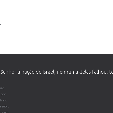
-
­Senhor à nação de Israel, nenhuma delas falhou; 
iro
 por
tre o
 subiu
cia um