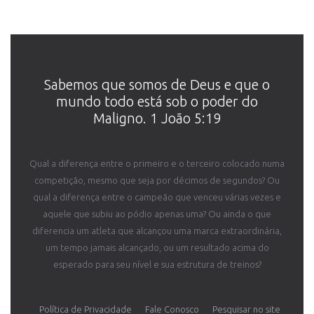
Sabemos que somos de Deus e que o
mundo todo está sob o poder do
Maligno. 1 João 5:19
Qual a diferença entre o primeiro e o terceiro colocado numa
competição, mesmo que seja por décimos de segundos? Ou
qual a diferença entre o campeão que venceu várias vezes e
aquele que subiu ao pódio apenas uma? Ou ainda o que
diferencia um atleta que alcançou uma marca extraordinária,
um tempo jamais alcançado, ou um resultado acima do
esperado para seu nível e sua estrutura de treinos?
Política de Privacidade
Fale Conosco
Pesquisar no site