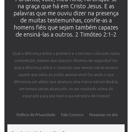
na graça que há em Cristo Jesus. E as
palavras que me ouviu dizer na presença
de muitas testemunhas, confie-as a
homens fiéis que sejam também capazes
de ensiná-las a outros. 2 Timóteo 2:1-2
Qual a diferença entre o primeiro e o terceiro colocado numa
competição, mesmo que seja por décimos de segundos? Ou
qual a diferença entre o campeão que venceu várias vezes e
aquele que subiu ao pódio apenas uma? Ou ainda o que
diferencia um atleta que alcançou uma marca extraordinária,
um tempo jamais alcançado, ou um resultado acima do
esperado para seu nível e sua estrutura de treinos?
Política de Privacidade
Fale Conosco
Pesquisar no site