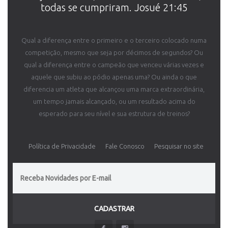
todas se cumpriram. Josué 21:45
Qual a diferença entre o primeiro e o terceiro colocado numa
competição, mesmo que seja por décimos de segundos? Ou
qual a diferença entre o campeão que venceu várias vezes e
aquele que subiu ao pódio apenas uma? Ou ainda o que
diferencia um atleta que alcançou uma marca extraordinária,
um tempo jamais alcançado, ou um resultado acima do
esperado para seu nível e sua estrutura de treinos?
Política de Privacidade
Fale Conosco
Pesquisar no site
CADASTRAR