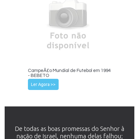
CampeÃ£o Mundial de Futebol em 1994
- BEBETO
Ler Agora >>
De todas as boas promessas do ­Senhor à
nação de Israel, nenhuma delas falhou;