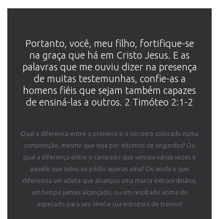
Portanto, você, meu filho, fortifique-se
na graça que há em Cristo Jesus. E as
palavras que me ouviu dizer na presença
de muitas testemunhas, confie-as a
homens fiéis que sejam também capazes
de ensiná-las a outros. 2 Timóteo 2:1-2
Qual a diferença entre o primeiro e o terceiro colocado numa
competição, mesmo que seja por décimos de segundos? Ou
qual a diferença entre o campeão que venceu várias vezes e
aquele que subiu ao pódio apenas uma? Ou ainda o que
diferencia um atleta que alcançou uma marca extraordinária,
um tempo jamais alcançado, ou um resultado acima do
esperado para seu nível e sua estrutura de treinos?