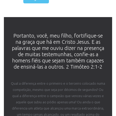
Portanto, você, meu filho, fortifique-se
na graça que há em Cristo Jesus. E as
palavras que me ouviu dizer na presença
de muitas testemunhas, confie-as a
homens fiéis que sejam também capazes
de ensiná-las a outros. 2 Timóteo 2:1-2
Qual a diferença entre o primeiro e o terceiro colocado numa
competição, mesmo que seja por décimos de segundos? Ou
qual a diferença entre o campeão que venceu várias vezes e
aquele que subiu ao pódio apenas uma? Ou ainda o que
diferencia um atleta que alcançou uma marca extraordinária,
um tempo jamais alcançado, ou um resultado acima do