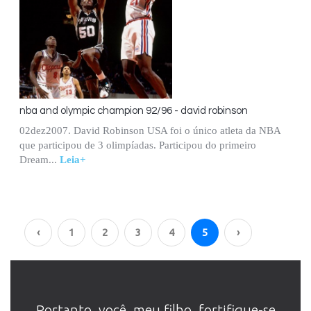
nba and olympic champion 92/96 - david robinson
02dez2007. David Robinson USA foi o único atleta da NBA
que participou de 3 olimpíadas. Participou do primeiro
Dream...
Leia+
‹
1
2
3
4
5
›
Portanto, você, meu filho, fortifique-se