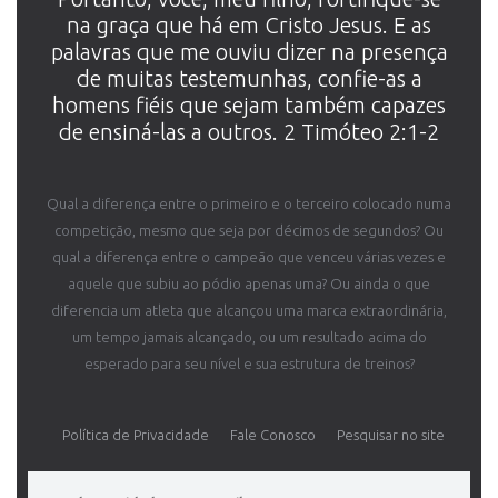
na graça que há em Cristo Jesus. E as
palavras que me ouviu dizer na presença
de muitas testemunhas, confie-as a
homens fiéis que sejam também capazes
de ensiná-las a outros. 2 Timóteo 2:1-2
Qual a diferença entre o primeiro e o terceiro colocado numa
competição, mesmo que seja por décimos de segundos? Ou
qual a diferença entre o campeão que venceu várias vezes e
aquele que subiu ao pódio apenas uma? Ou ainda o que
diferencia um atleta que alcançou uma marca extraordinária,
um tempo jamais alcançado, ou um resultado acima do
esperado para seu nível e sua estrutura de treinos?
Política de Privacidade
Fale Conosco
Pesquisar no site